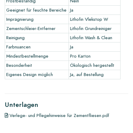
Frostbeständig
Nein
Geeignet für feuchte Bereiche
Ja
Möchten Sie eine Fliese gestalten, die perfekt zu den
Imprägnierung
Lithofin Vlekstop W
anderen Farben in Ihrem Interieur passt? Besuchen Sie unser
Designprogramm über diesen Link und lassen Sie Ihrer
Zementschleier-Entferner
Lithofin Grundreiniger
Kreativität freien Lauf.
Reinigung
Lithofin Wash & Clean
Farbnuancen
Ja
Garantie
Mindestbestellmenge
Pro Karton
Wir gewähren eine Herstellergarantie von 1 Jahr ab Lieferung.
Die Garantie deckt ausschließlich Herstellungsfehler ab.
Besonderheit
Ökologisch hergestellt
Reklamationen für bereits verlegte Fliesen sind
Eigenes Design möglich
Ja, auf Bestellung
ausgeschlossen. Unberührt bleiben die gesetzlichen
Gewährleistungsrechte des Käufers.
Links
Unterlagen
• Gestalten Sie Ihr eigenes Fliesendesign-Programm
Verlege- und Pflegehinweise für Zementfliesen.pdf
• Sehen Sie sich unsere Broschüren an
• Pflegeprodukte