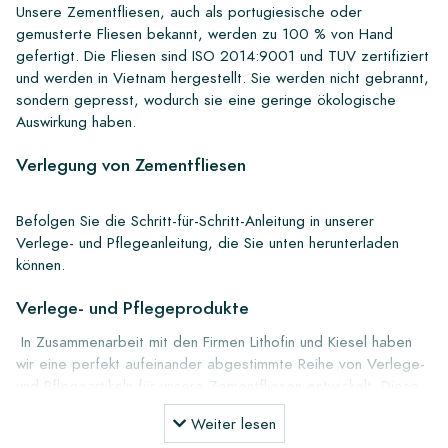
Unsere Zementfliesen, auch als portugiesische oder
gemusterte Fliesen bekannt, werden zu 100 % von Hand
gefertigt. Die Fliesen sind ISO 2014:9001 und TUV zertifiziert
und werden in Vietnam hergestellt. Sie werden nicht gebrannt,
sondern gepresst, wodurch sie eine geringe ökologische
Auswirkung haben.
Verlegung von Zementfliesen
Befolgen Sie die Schritt-für-Schritt-Anleitung in unserer
Verlege- und Pflegeanleitung, die Sie unten herunterladen
können.
Verlege- und Pflegeprodukte
In Zusammenarbeit mit den Firmen Lithofin und Kiesel haben
wir eine perfekt aufeinander abgestimmte Reihe von Verlege-
und Pflegeartikeln für unsere Zementfliesen entwickelt. Diese
Produkte können Sie bei uns bestellen. Alle Informationen zu
Weiter lesen
den Pflegeprodukten können Sie unten herunterladen.