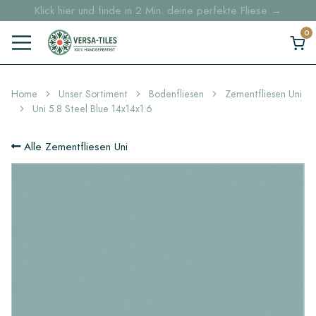
Klick hier und finde in 2 Min. deine perfekte Fliese →
Lagerartikel werden innerhalb von 5 Werktagen geliefert
Musterbestellungen ab 30 € Kostenloser DHL-Versand
Home
Unser Sortiment
Bodenfliesen
Zementfliesen Uni
Uni 5.8 Steel Blue 14x14x1.6
Alle Zementfliesen Uni