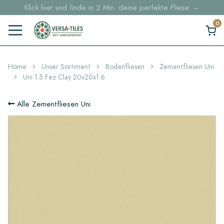
Klick hier und finde in 2 Min. deine perfekte Fliese →
Musterbestellungen ab 30 € Kostenloser DHL-Versand
Lagerartikel werden innerhalb von 5 Werktagen geliefert
Home
Unser Sortiment
Bodenfliesen
Zementfliesen Uni
Uni 1.5 Fez Clay 20x20x1.6
Alle Zementfliesen Uni