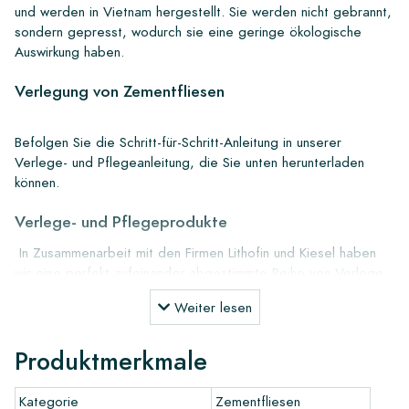
und werden in Vietnam hergestellt. Sie werden nicht gebrannt,
sondern gepresst, wodurch sie eine geringe ökologische
Auswirkung haben.
Verlegung von Zementfliesen
Befolgen Sie die Schritt-für-Schritt-Anleitung in unserer
Verlege- und Pflegeanleitung, die Sie unten herunterladen
können.
Verlege- und Pflegeprodukte
In Zusammenarbeit mit den Firmen Lithofin und Kiesel haben
wir eine perfekt aufeinander abgestimmte Reihe von Verlege-
und Pflegeartikeln für unsere Zementfliesen entwickelt. Diese
Weiter lesen
Produkte können Sie bei uns bestellen. Alle Informationen zu
den Pflegeprodukten können Sie unten herunterladen.
Produktmerkmale
Bestellung, Lieferung und Versand
Kategorie
Zementfliesen