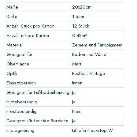
Wir können aus unserem umfangreichen Lager innerhalb von 4
Maße
20x20cm
bis 5 Werktagen in ganz Europa liefern. Bei
Dicke
1.6cm
maßgeschneiderten Projekten werden Lieferzeiten und
Versand immer individuell abgesprochen. Normalerweise
Anzahl Stück pro Karton
12 Stück
liefern wir mit renommierten Speditionen, aber Sie können die
Anzahl m² pro Karton
0.48m²
Fliesen auch selbst in unserem Lager in Alkmaar oder unserer
Material
Zement und Farbpigment
Ausstellung in Breda abholen. Rücksendungen von Fliesen
werden nur in unbeschädigten, ungeöffneten Kartons und auf
Geeignet für
Boden und Wand
eigene Kosten akzeptiert.
Oberfläche
Matt
Musterbestellung
Optik
Rustikal, Vintage
Um einen guten Eindruck von unseren Produkten zu bekommen,
Einsatzbereich
Innen
empfehlen wir immer, vorab einige Beispiele/Muster zu
Geeignet für Fußbodenheizung
Ja
bestellen. Die Kosten für die Muster werden
Hitzebeständig
Ja
selbstverständlich bei einer möglichen Bestellung verrechnet.
Frostbeständig
Nein
Gestalten Sie Ihre eigene Fliese
Geeignet für feuchte Bereiche
Ja
Imprägnierung
Lithofin Fleckstop W
Möchten Sie eine Fliese gestalten, die perfekt zu den