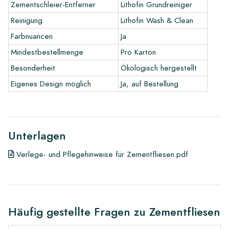
anderen Farben in Ihrem Interieur passt? Besuchen Sie unser
Zementschleier-Entferner
Lithofin Grundreiniger
Designprogramm über diesen Link und lassen Sie Ihrer
Reinigung
Lithofin Wash & Clean
Kreativität freien Lauf.
Farbnuancen
Ja
Garantie
Mindestbestellmenge
Pro Karton
Wir gewähren eine Herstellergarantie von 1 Jahr ab Lieferung.
Besonderheit
Ökologisch hergestellt
Die Garantie deckt ausschließlich Herstellungsfehler ab.
Eigenes Design möglich
Ja, auf Bestellung
Reklamationen für bereits verlegte Fliesen sind
ausgeschlossen. Unberührt bleiben die gesetzlichen
Gewährleistungsrechte des Käufers.
Unterlagen
Links
Verlege- und Pflegehinweise für Zementfliesen.pdf
• Gestalten Sie Ihr eigenes Fliesendesign-Programm
• Sehen Sie sich unsere Broschüren an
• Pflegeprodukte
Häufig gestellte Fragen zu Zementfliesen