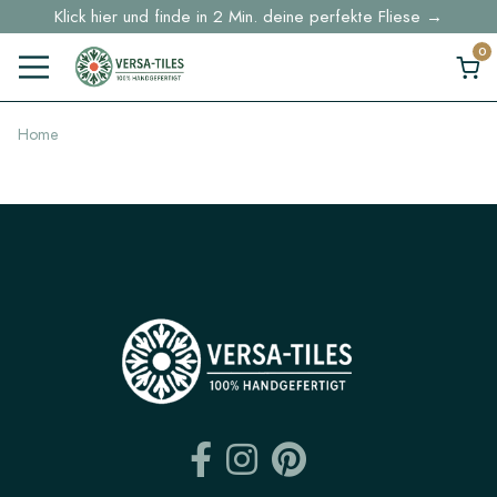
Klick hier und finde in 2 Min. deine perfekte Fliese →
Lagerartikel werden innerhalb von 5 Werktagen geliefert
Musterbestellungen ab 30 € Kostenloser DHL-Versand
Home