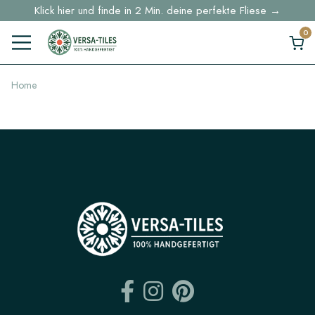
Klick hier und finde in 2 Min. deine perfekte Fliese →
Lagerartikel werden innerhalb von 5 Werktagen geliefert
Musterbestellungen ab 30 € Kostenloser DHL-Versand
Home