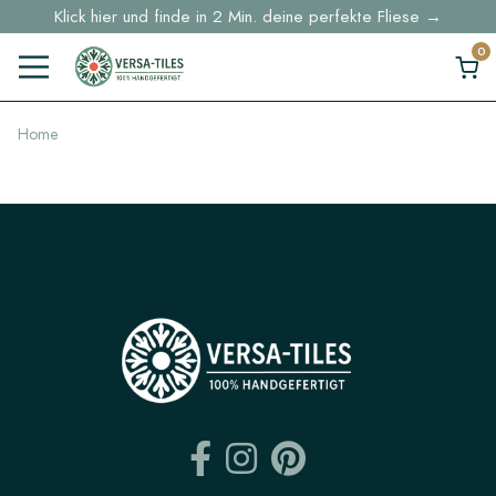
Klick hier und finde in 2 Min. deine perfekte Fliese →
Lagerartikel werden innerhalb von 5 Werktagen geliefert
Musterbestellungen ab 30 € Kostenloser DHL-Versand
Home