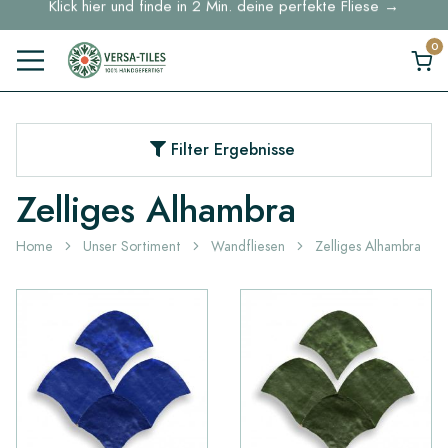
Musterbestellungen ab 30 € Kostenloser DHL-Versand
Lagerartikel werden innerhalb von 5 Werktagen geliefert
Klick hier und finde in 2 Min. deine perfekte Fliese →
Filter Ergebnisse
Zelliges Alhambra
Home
Unser Sortiment
Wandfliesen
Zelliges Alhambra