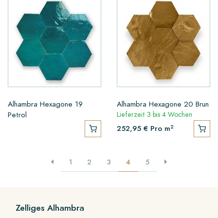
Alhambra Hexagone 19
Alhambra Hexagone 20 Brun
Petrol
Lieferzeit 3 bis 4 Wochen
2
252,95 €
Pro m
1
2
3
4
5
Zelliges Alhambra